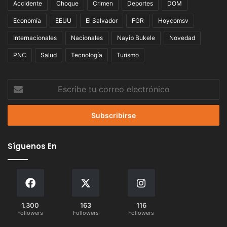
Accidente
Choque
Crimen
Deportes
DOM
Economía
EEUU
El Salvador
FGR
Hoycomsv
Internacionales
Nacionales
Nayib Bukele
Novedad
PNC
Salud
Tecnología
Turismo
Escribe
tu
correo
electrónico
Síguenos En
1.300
163
116
Followers
Followers
Followers