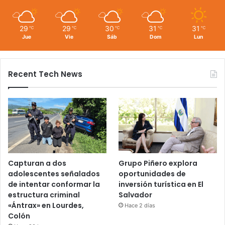
29
29
30
31
31
℃
℃
℃
℃
℃
Jue
Vie
Sáb
Dom
Lun
Recent Tech News
Capturan a dos
Grupo Piñero explora
adolescentes señalados
oportunidades de
de intentar conformar la
inversión turística en El
estructura criminal
Salvador
«Ántrax» en Lourdes,
Hace 2 días
Colón