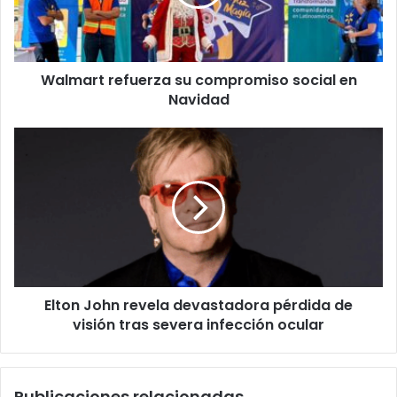
en
Navidad
Walmart refuerza su compromiso social en
Navidad
Elton
John
revela
devastadora
pérdida
de
visión
tras
severa
Elton John revela devastadora pérdida de
infección
ocular
visión tras severa infección ocular
Publicaciones relacionadas