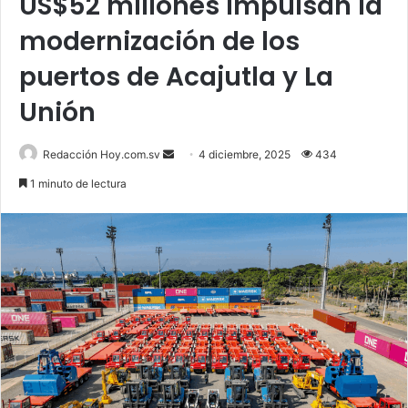
US$52 millones impulsan la
modernización de los
puertos de Acajutla y La
Unión
Send
Redacción Hoy.com.sv
4 diciembre, 2025
434
an
1 minuto de lectura
email