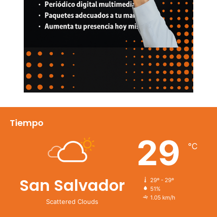
Tiempo
29
℃
San Salvador
29º - 29º
51%
1.05 km/h
Scattered Clouds