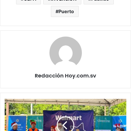
Puerto
Redacción Hoy.com.sv
Walmart
refuerza
su
compromiso
social