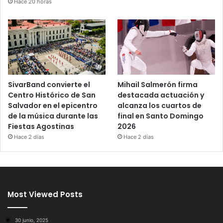
Hace 20 horas
SivarBand convierte el
Mihail Salmerón firma
Centro Histórico de San
destacada actuación y
Salvador en el epicentro
alcanza los cuartos de
de la música durante las
final en Santo Domingo
Fiestas Agostinas
2026
Hace 2 días
Hace 2 días
Most Viewed Posts
30 junio, 2025