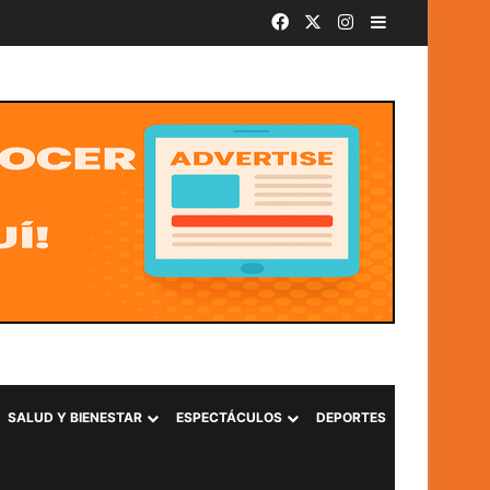
Facebook
X
Instagram
Barra lateral
SivarBand convierte el Centro Histórico de San Salvador en el epicentro de la música durante las Fiestas Agostinas
SALUD Y BIENESTAR
ESPECTÁCULOS
DEPORTES