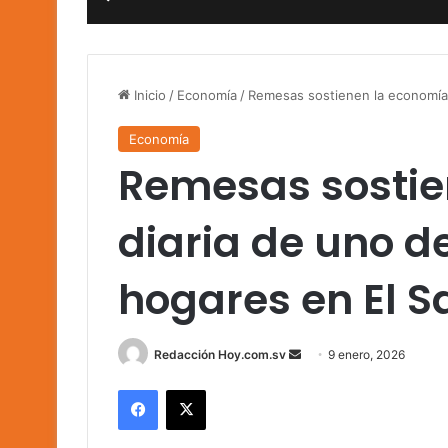
Inicio
/
Economía
/
Remesas sostienen la economía 
Economía
Remesas sostie
diaria de uno d
hogares en El S
Send
Redacción Hoy.com.sv
9 enero, 2026
an
Facebook
X
email