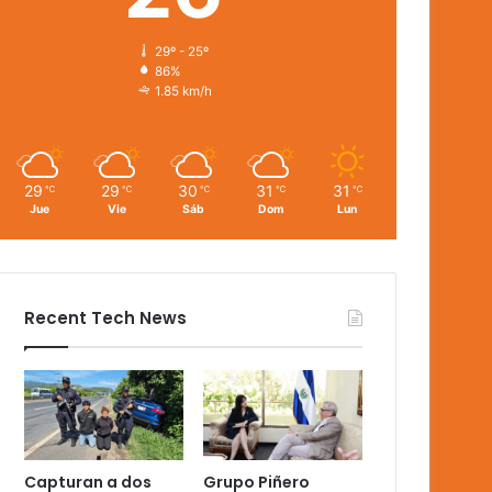
29º - 25º
86%
1.85 km/h
29
29
30
31
31
℃
℃
℃
℃
℃
Jue
Vie
Sáb
Dom
Lun
Recent Tech News
Capturan a dos
Grupo Piñero