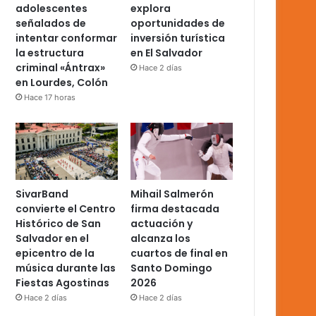
adolescentes
explora
señalados de
oportunidades de
intentar conformar
inversión turística
la estructura
en El Salvador
criminal «Ántrax»
Hace 2 días
en Lourdes, Colón
Hace 17 horas
SivarBand
Mihail Salmerón
convierte el Centro
firma destacada
Histórico de San
actuación y
Salvador en el
alcanza los
epicentro de la
cuartos de final en
música durante las
Santo Domingo
Fiestas Agostinas
2026
Hace 2 días
Hace 2 días