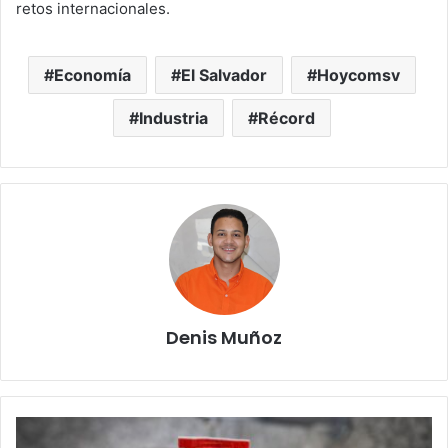
retos internacionales.
Economía
El Salvador
Hoycomsv
Industria
Récord
Denis Muñoz
Retiran
del