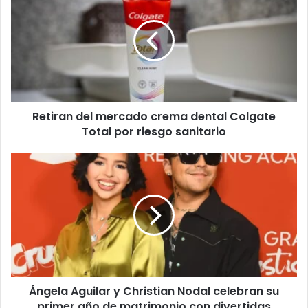
mercado
crema
dental
Colgate
Total
por
riesgo
Retiran del mercado crema dental Colgate
sanitario
Total por riesgo sanitario
Ángela
Aguilar
y
Christian
Nodal
celebran
su
primer
año
Ángela Aguilar y Christian Nodal celebran su
de
matrimonio
primer año de matrimonio con divertidas