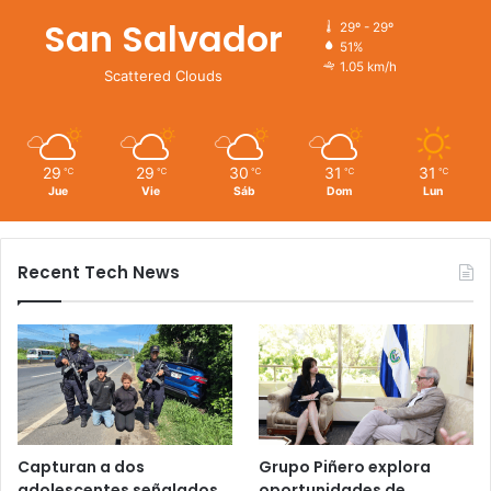
San Salvador
29º - 29º
51%
1.05 km/h
Scattered Clouds
29
29
30
31
31
℃
℃
℃
℃
℃
Jue
Vie
Sáb
Dom
Lun
Recent Tech News
Capturan a dos
Grupo Piñero explora
adolescentes señalados
oportunidades de