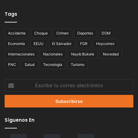
Tags
Accidente
Choque
Crimen
Deportes
DOM
Economía
EEUU
El Salvador
FGR
Hoycomsv
Internacionales
Nacionales
Nayib Bukele
Novedad
PNC
Salud
Tecnología
Turismo
Escribe
tu
correo
electrónico
Síguenos En