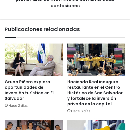
con
confesiones
divertidas
confesiones
Publicaciones relacionadas
Grupo Piñero explora
Hacienda Real inaugura
oportunidades de
restaurante en el Centro
inversión turística en El
Histórico de San Salvador
Salvador
y fortalece la inversión
privada en la capital
Hace 2 días
Hace 6 días