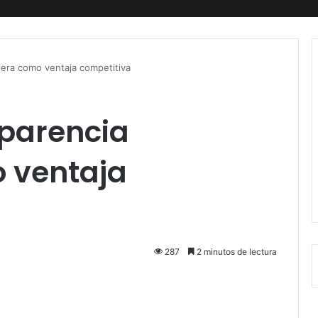
ciera como ventaja competitiva
sparencia
o ventaja
287
2 minutos de lectura