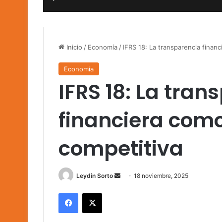
Inicio
/
Economía
/
IFRS 18: La transparencia finan
Economía
IFRS 18: La tran
financiera com
competitiva
Send
Leydin Sorto
18 noviembre, 2025
an
Facebook
X
email