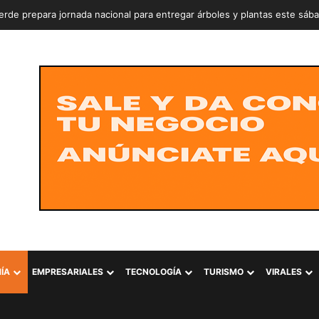
rde prepara jornada nacional para entregar árboles y plantas este sáb
ÍA
EMPRESARIALES
TECNOLOGÍA
TURISMO
VIRALES