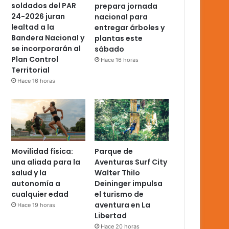
soldados del PAR
prepara jornada
24-2026 juran
nacional para
lealtad a la
entregar árboles y
Bandera Nacional y
plantas este
se incorporarán al
sábado
Plan Control
Hace 16 horas
Territorial
Hace 16 horas
Movilidad física:
Parque de
una aliada para la
Aventuras Surf City
salud y la
Walter Thilo
autonomía a
Deininger impulsa
cualquier edad
el turismo de
aventura en La
Hace 19 horas
Libertad
Hace 20 horas