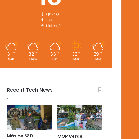
31º - 18º
90%
1.94 km/h
31
32
33
32
29
℃
℃
℃
℃
℃
Sáb
Dom
Lun
Mar
Mié
Recent Tech News
Más de 580
MOP Verde