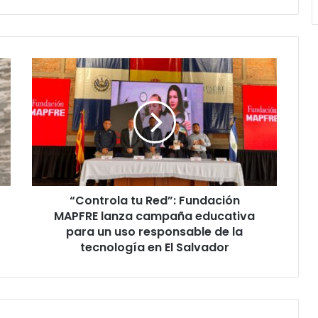
“Controla
tu
Red”:
Fundación
MAPFRE
lanza
campaña
educativa
para
“Controla tu Red”: Fundación
un
uso
MAPFRE lanza campaña educativa
responsable
para un uso responsable de la
de
tecnología en El Salvador
la
tecnología
en
El
Salvador