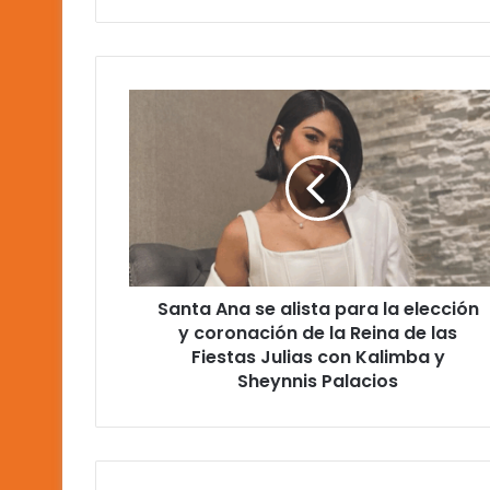
Santa
Ana
se
alista
para
la
elección
y
coronación
Santa Ana se alista para la elección
de
la
y coronación de la Reina de las
Reina
Fiestas Julias con Kalimba y
de
Sheynnis Palacios
las
Fiestas
Julias
con
Kalimba