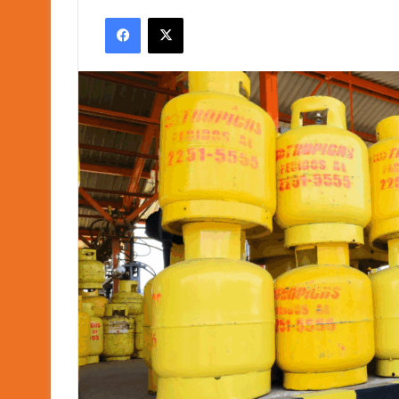
an
Facebook
X
email