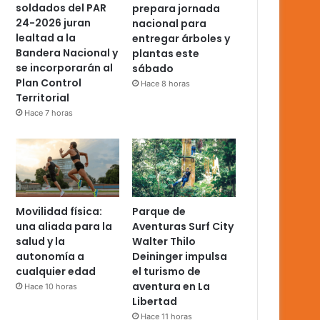
soldados del PAR
prepara jornada
24-2026 juran
nacional para
lealtad a la
entregar árboles y
Bandera Nacional y
plantas este
se incorporarán al
sábado
Plan Control
Hace 8 horas
Territorial
Hace 7 horas
Movilidad física:
Parque de
una aliada para la
Aventuras Surf City
salud y la
Walter Thilo
autonomía a
Deininger impulsa
cualquier edad
el turismo de
aventura en La
Hace 10 horas
Libertad
Hace 11 horas