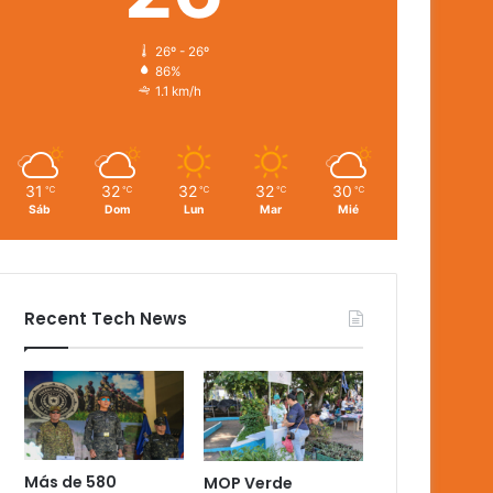
26º - 26º
86%
1.1 km/h
31
32
32
32
30
℃
℃
℃
℃
℃
Sáb
Dom
Lun
Mar
Mié
Recent Tech News
Más de 580
MOP Verde