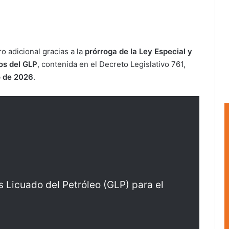
ro adicional gracias a la
prórroga de la Ley Especial y
ios del GLP
, contenida en el Decreto Legislativo 761,
 de 2026
.
 Licuado del Petróleo (GLP) para el