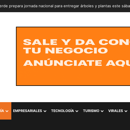
rde prepara jornada nacional para entregar árboles y plantas este sáb
ÍA
EMPRESARIALES
TECNOLOGÍA
TURISMO
VIRALES