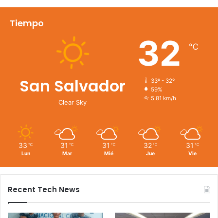
Tiempo
32
℃
San Salvador
33º - 32º
59%
5.81 km/h
Clear Sky
33
31
31
32
31
℃
℃
℃
℃
℃
Lun
Mar
Mié
Jue
Vie
Recent Tech News