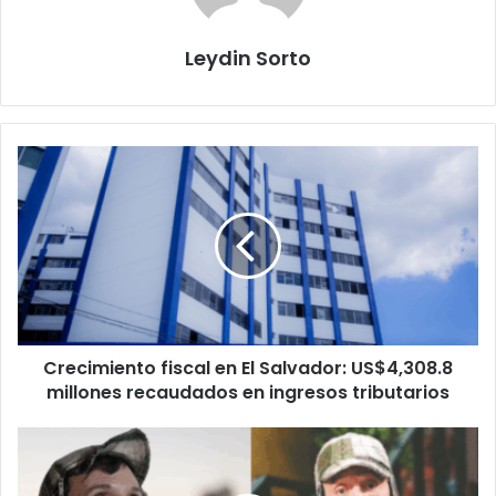
Leydin Sorto
Crecimiento
fiscal
en
El
Salvador:
US$4,308.8
millones
recaudados
en
Crecimiento fiscal en El Salvador: US$4,308.8
ingresos
tributarios
millones recaudados en ingresos tributarios
El
último
acto