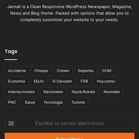
Jannah is a Clean Responsive WordPress Newspaper, Magazine,
News and Blog theme. Packed with options that allow you to
completely customize your website to your needs.
Tags
Accidente
Choque
Crimen
Deportes
DOM
Economía
EEUU
El Salvador
FGR
Hoycomsv
Internacionales
Nacionales
Nayib Bukele
Novedad
PNC
Salud
Tecnología
Turismo
Escribe
tu
correo