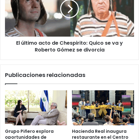
de
Chespirito:
Quico
se
va
y
El último acto de Chespirito: Quico se va y
Roberto
Gómez
Roberto Gómez se divorcia
se
divorcia
Publicaciones relacionadas
Grupo Piñero explora
Hacienda Real inaugura
oportunidades de
restaurante en el Centro