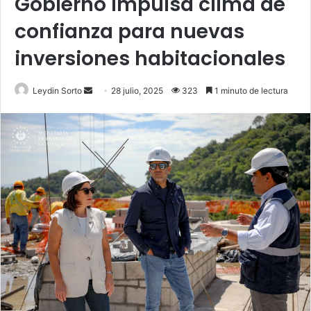
Gobierno impulsa clima de
confianza para nuevas
inversiones habitacionales
Send
Leydin Sorto
28 julio, 2025
323
1 minuto de lectura
an
email