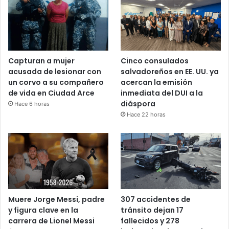
Capturan a mujer
Cinco consulados
acusada de lesionar con
salvadoreños en EE. UU. ya
un corvo a su compañero
acercan la emisión
de vida en Ciudad Arce
inmediata del DUI a la
diáspora
Hace 6 horas
Hace 22 horas
Muere Jorge Messi, padre
307 accidentes de
y figura clave en la
tránsito dejan 17
carrera de Lionel Messi
fallecidos y 278