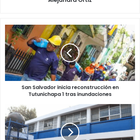
San
Salvador
inicia
reconstrucción
en
Tutunichapa
1
tras
inundaciones
San Salvador inicia reconstrucción en
Tutunichapa 1 tras inundaciones
Gobierno
endurece
normas
de
disciplina
y