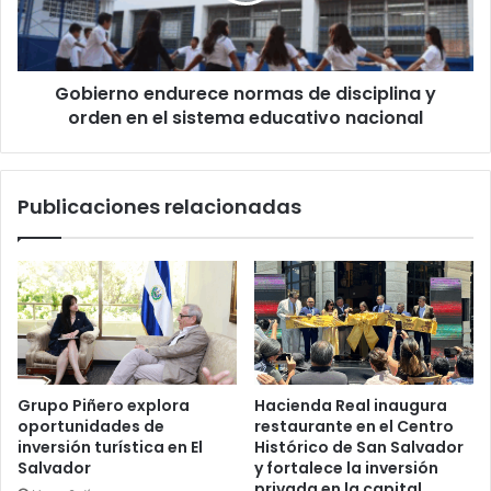
orden
en
el
Gobierno endurece normas de disciplina y
sistema
educativo
orden en el sistema educativo nacional
nacional
Publicaciones relacionadas
Grupo Piñero explora
Hacienda Real inaugura
oportunidades de
restaurante en el Centro
inversión turística en El
Histórico de San Salvador
Salvador
y fortalece la inversión
privada en la capital