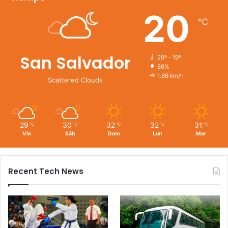
20
℃
San Salvador
29º - 19º
86%
1.66 km/h
Scattered Clouds
29
30
32
32
31
℃
℃
℃
℃
℃
Vie
Sáb
Dom
Lun
Mar
Recent Tech News