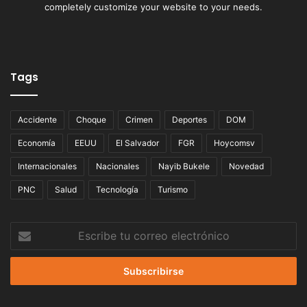
completely customize your website to your needs.
Tags
Accidente
Choque
Crimen
Deportes
DOM
Economía
EEUU
El Salvador
FGR
Hoycomsv
Internacionales
Nacionales
Nayib Bukele
Novedad
PNC
Salud
Tecnología
Turismo
Escribe
tu
correo
electrónico