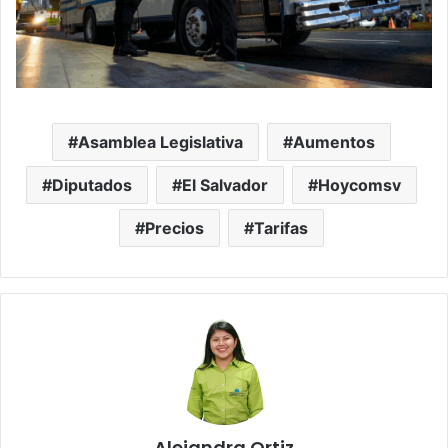
Asamblea Legislativa
Aumentos
Diputados
El Salvador
Hoycomsv
Precios
Tarifas
Alejandra Ortiz