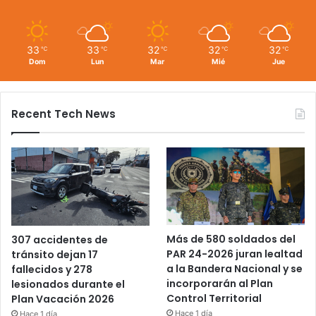
33
33
32
32
32
℃
℃
℃
℃
℃
Dom
Lun
Mar
Mié
Jue
Recent Tech News
Más de 580 soldados del
307 accidentes de
PAR 24-2026 juran lealtad
tránsito dejan 17
a la Bandera Nacional y se
fallecidos y 278
incorporarán al Plan
lesionados durante el
Control Territorial
Plan Vacación 2026
Hace 1 día
Hace 1 día