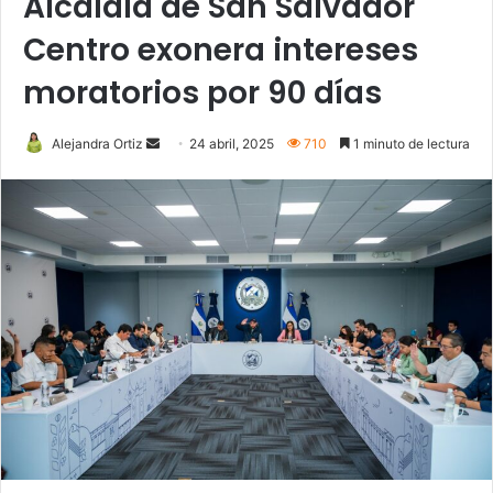
Alcaldía de San Salvador
Centro exonera intereses
moratorios por 90 días
Send
Alejandra Ortiz
24 abril, 2025
710
1 minuto de lectura
an
email