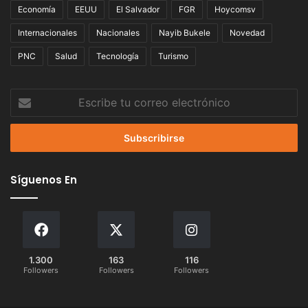
Economía
EEUU
El Salvador
FGR
Hoycomsv
Internacionales
Nacionales
Nayib Bukele
Novedad
PNC
Salud
Tecnología
Turismo
Escribe
tu
correo
electrónico
Síguenos En
1.300
163
116
Followers
Followers
Followers