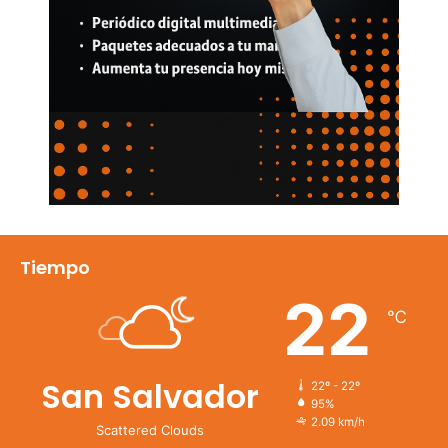
Tiempo
22
℃
San Salvador
22º - 22º
95%
2.09 km/h
Scattered Clouds