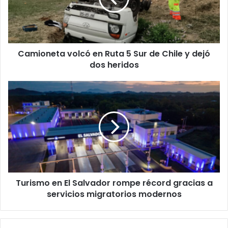
Sur
de
Chile
y
Camioneta volcó en Ruta 5 Sur de Chile y dejó
dejó
dos
dos heridos
heridos
Turismo
en
El
Salvador
rompe
récord
gracias
a
servicios
Turismo en El Salvador rompe récord gracias a
migratorios
modernos
servicios migratorios modernos