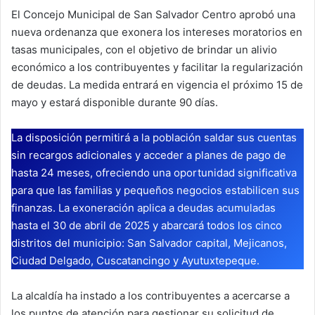
El Concejo Municipal de San Salvador Centro aprobó una
nueva ordenanza que exonera los intereses moratorios en
tasas municipales, con el objetivo de brindar un alivio
económico a los contribuyentes y facilitar la regularización
de deudas. La medida entrará en vigencia el próximo 15 de
mayo y estará disponible durante 90 días.
La disposición permitirá a la población saldar sus cuentas
sin recargos adicionales y acceder a planes de pago de
hasta 24 meses, ofreciendo una oportunidad significativa
para que las familias y pequeños negocios estabilicen sus
finanzas. La exoneración aplica a deudas acumuladas
hasta el 30 de abril de 2025 y abarcará todos los cinco
distritos del municipio: San Salvador capital, Mejicanos,
Ciudad Delgado, Cuscatancingo y Ayutuxtepeque.
La alcaldía ha instado a los contribuyentes a acercarse a
los puntos de atención para gestionar su solicitud de