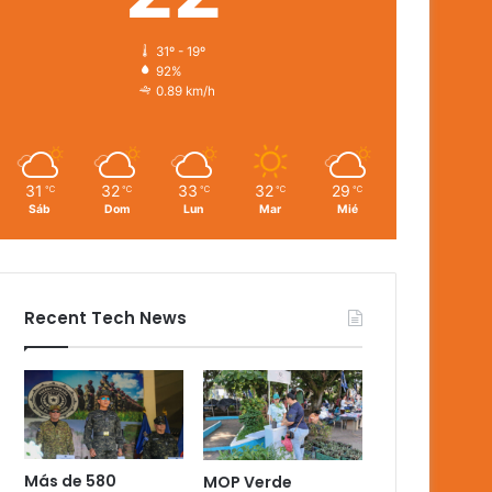
31º - 19º
92%
0.89 km/h
31
32
33
32
29
℃
℃
℃
℃
℃
Sáb
Dom
Lun
Mar
Mié
Recent Tech News
Más de 580
MOP Verde