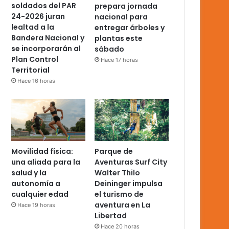
soldados del PAR
prepara jornada
24-2026 juran
nacional para
lealtad a la
entregar árboles y
Bandera Nacional y
plantas este
se incorporarán al
sábado
Plan Control
Hace 17 horas
Territorial
Hace 16 horas
Movilidad física:
Parque de
una aliada para la
Aventuras Surf City
salud y la
Walter Thilo
autonomía a
Deininger impulsa
cualquier edad
el turismo de
aventura en La
Hace 19 horas
Libertad
Hace 20 horas