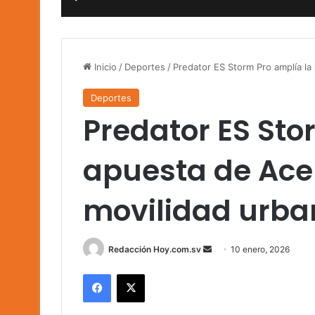
Inicio
/
Deportes
/
Predator ES Storm Pro amplía la
Deportes
Predator ES Sto
apuesta de Acer
movilidad urba
Send
Redacción Hoy.com.sv
10 enero, 2026
an
Facebook
X
email