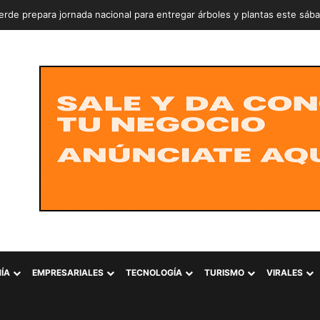
rde prepara jornada nacional para entregar árboles y plantas este sáb
ÍA
EMPRESARIALES
TECNOLOGÍA
TURISMO
VIRALES