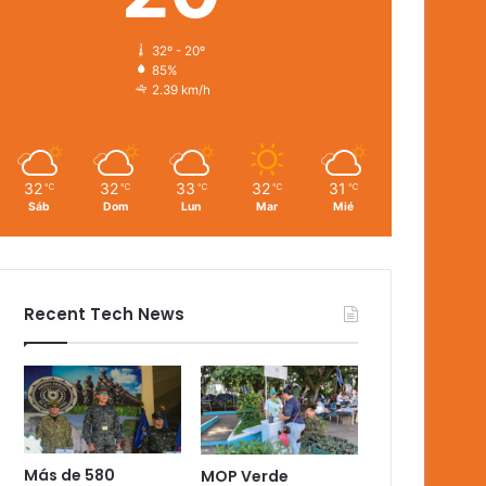
32º - 20º
85%
2.39 km/h
32
32
33
32
31
℃
℃
℃
℃
℃
Sáb
Dom
Lun
Mar
Mié
Recent Tech News
Más de 580
MOP Verde