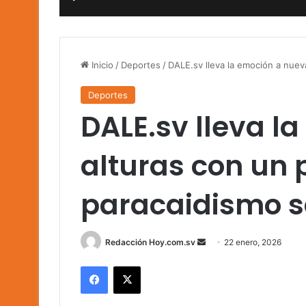
Inicio
/
Deportes
/
DALE.sv lleva la emoción a nuev
Deportes
DALE.sv lleva l
alturas con un p
paracaidismo 
Send
Redacción Hoy.com.sv
22 enero, 2026
an
Facebook
X
email