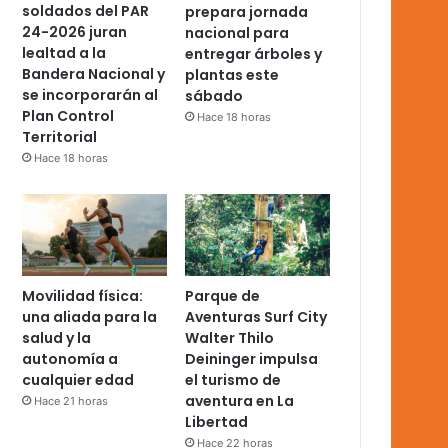
soldados del PAR
prepara jornada
24-2026 juran
nacional para
lealtad a la
entregar árboles y
Bandera Nacional y
plantas este
se incorporarán al
sábado
Plan Control
Hace 18 horas
Territorial
Hace 18 horas
Movilidad física:
Parque de
una aliada para la
Aventuras Surf City
salud y la
Walter Thilo
autonomía a
Deininger impulsa
cualquier edad
el turismo de
aventura en La
Hace 21 horas
Libertad
Hace 22 horas