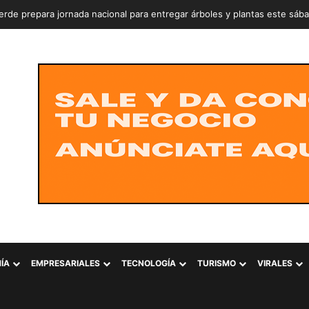
rde prepara jornada nacional para entregar árboles y plantas este sáb
ÍA
EMPRESARIALES
TECNOLOGÍA
TURISMO
VIRALES