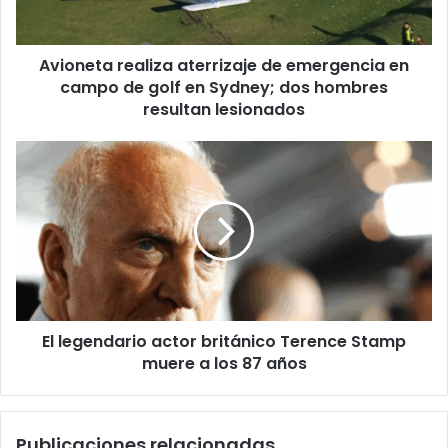
de
golf
Avioneta realiza aterrizaje de emergencia en
en
Sydney;
campo de golf en Sydney; dos hombres
dos
resultan lesionados
hombres
resultan
El
lesionados
legendario
actor
británico
Terence
Stamp
muere
a
los
El legendario actor británico Terence Stamp
87
años
muere a los 87 años
Publicaciones relacionadas