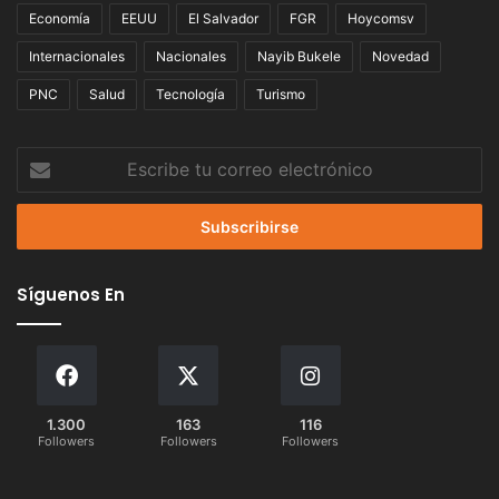
Economía
EEUU
El Salvador
FGR
Hoycomsv
Internacionales
Nacionales
Nayib Bukele
Novedad
PNC
Salud
Tecnología
Turismo
Escribe
tu
correo
electrónico
Síguenos En
1.300
163
116
Followers
Followers
Followers