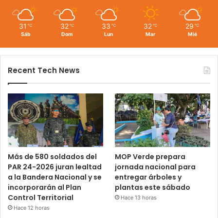
31
32
33
32
29
℃
℃
℃
℃
℃
Sáb
Dom
Lun
Mar
Mié
Recent Tech News
Más de 580 soldados del
MOP Verde prepara
PAR 24-2026 juran lealtad
jornada nacional para
a la Bandera Nacional y se
entregar árboles y
incorporarán al Plan
plantas este sábado
Control Territorial
Hace 13 horas
Hace 12 horas