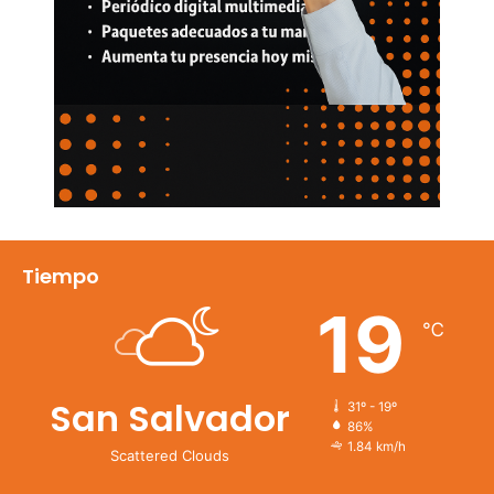
Tiempo
19
℃
San Salvador
31º - 19º
86%
1.84 km/h
Scattered Clouds