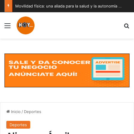
Movilidad física: una aliada para la salud y la autonomía a cualquier edad
Menú
B
Inicio
/
Deportes
Deportes