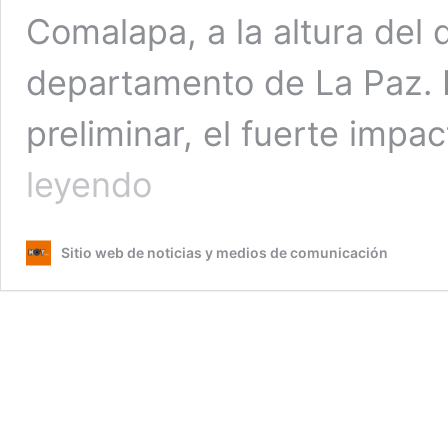
Comalapa, a la altura del 
departamento de La Paz. 
preliminar, el fuerte imp
Dos
leyendo
personas
resultan
gravemente
Sitio web de noticias y medios de comunicación
lesionadas
tras
chocar
contra
un
poste
en
la
autopista
a