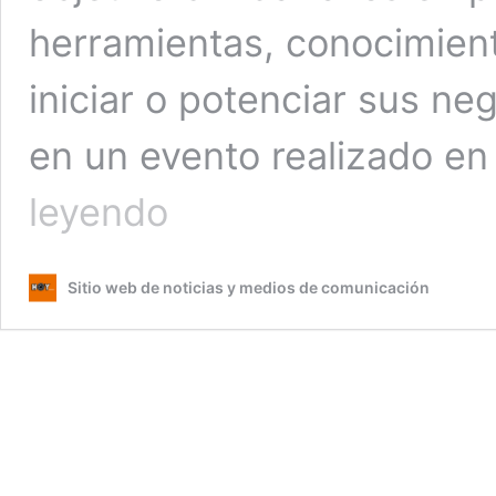
herramientas, conocimien
iniciar o potenciar sus ne
en un evento realizado en
El
leyendo
Salvador
lanza
el
Sitio web de noticias y medios de comunicación
programa
Emprende
503
para
impulsar
a
los
emprendedores
del