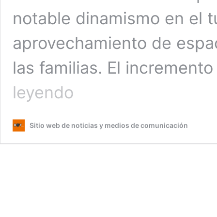
notable dinamismo en el tu
aprovechamiento de espac
las familias. El increment
Más
leyendo
de
1.8
millones
Sitio web de noticias y medios de comunicación
de
visitantes
en
sitios
turísticos
en
Semana
Santa
en
El