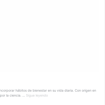
orporar hábitos de bienestar en su vida diaria. Con origen en
El
 por la ciencia. …
Sigue leyendo
té
destaca