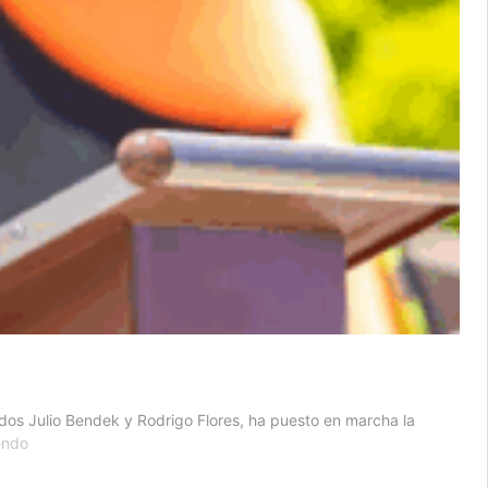
ados Julio Bendek y Rodrigo Flores, ha puesto en marcha la
Corte
endo
de
Cuentas