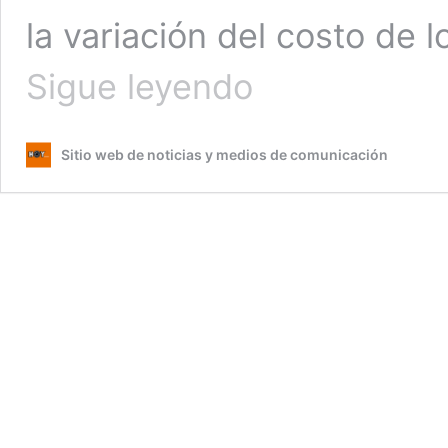
la variación del costo de l
Costo
Sigue leyendo
de
la
vida
Sitio web de noticias y medios de comunicación
sube
1.18%
en
un
año