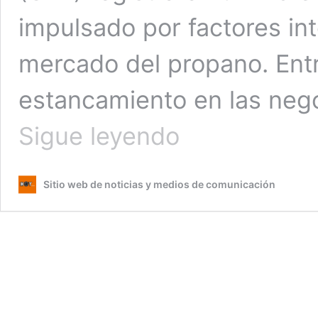
impulsado por factores in
mercado del propano. Entr
estancamiento en las neg
Cilindro
Sigue leyendo
de
Gas
de
Sitio web de noticias y medios de comunicación
25
libras
sube
a
US$11.75
en
mayo