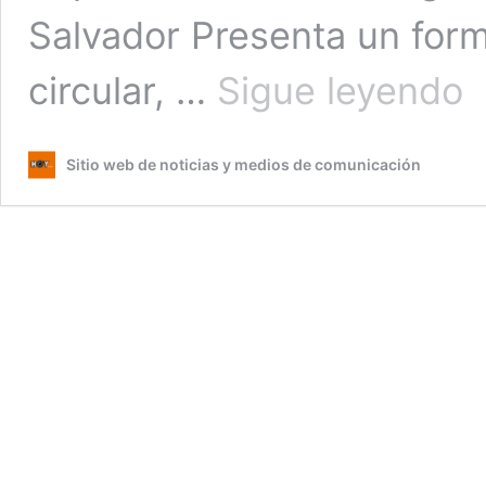
Salvador Presenta un form
Dec
circular, …
Sigue leyendo
lle
a
El
Sitio web de noticias y medios de comunicación
Sal
co
un
for
inn
de
tie